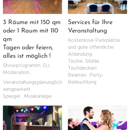
3 Räume mit 150 qm
Services für Ihre
oder 1 Raum mit 110
Veranstaltung
qm
Kostenlose Parkplätze
und gute öffentliche
Tagen oder feiern,
Anbindung
alles ist möglich !
Tische, Stühle,
Showprogramm, DJ,
Tischdecken
Moderation,
Beamer, Party-
Beleuchtung
VeranstaltungsplanungSch
wingparkett
Spiegel , Musikanlage